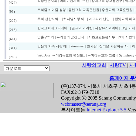
직장인권사회
|
마리아권사회
|
주신
|
창대교회 중고청년부
|
제1권
(424)
프리즘 키아즘 성경
|
충현교회 교육훈련원
|
충현교회 교육훈련원
|
(93)
주의 선한사역 ..
|
하나님사랑 이..
|
아프리카 난민 ..
|
한빛교회 해외.
(227)
한국교회레크리에이..
|
골프와 카라반
|
사랑유스콰이어
|
그냥 카페
(218)
영혼구하기
|
우리들의 공간입니..
|
서초고교통봉사부..
|
9기 사랑의
(661)
믿음의 가족 사랑 대..
|
stonesteel
|
인사랑
|
진리을 사랑하는 사..
|
이
(311)
WebData
|
구미강동교회 평신도..
|
구미강동교회(그룹)
|
Symphony 
(286)
사랑의교회
|
사랑TV
|
사
홈페이지 운
(우)137-074, 서울시 서초구 서초4동 1
FAX:02-3479-7318
Copyright ⓒ 2005 Sarang Community C
webmaster@sarang.org
본사이트는
Internet Explorer 5.5
Ve