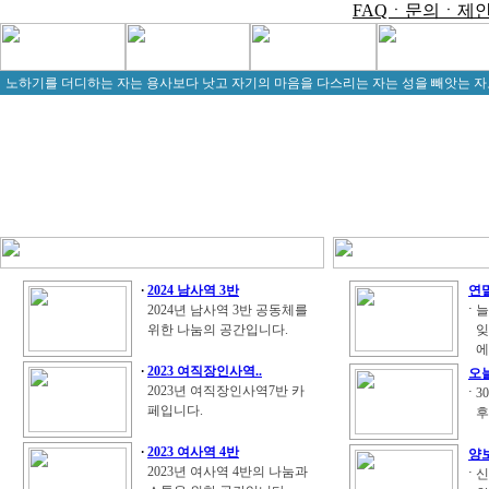
FAQㆍ문의ㆍ제
노하기를 더디하는 자는 용사보다 낫고 자기의 마음을 다스리는 자는 성을 빼앗는 자보다 
·
2024 남사역 3반
연말
·
2024년 남사역 3반 공동체를
늘
위한 나눔의 공간입니다.
잊
에
·
2023 여직장인사역..
오늘
2023년 여직장인사역7반 카
·
3
페입니다.
후
·
2023 여사역 4반
양
2023년 여사역 4반의 나눔과
·
신