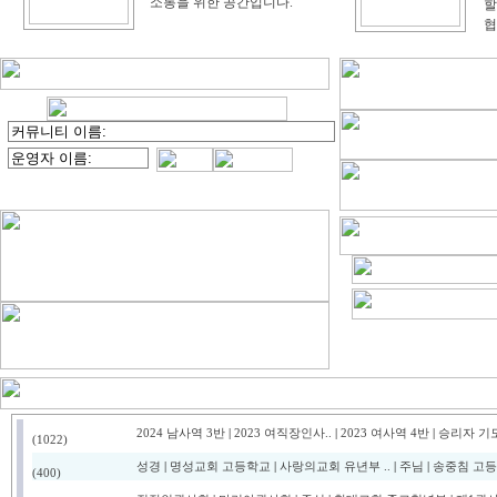
소통을 위한 공간입니다.
할
협
2024 남사역 3반
|
2023 여직장인사..
|
2023 여사역 4반
|
승리자 기
(1022)
성경
|
명성교회 고등학교
|
사랑의교회 유년부 ..
|
주님
|
송중침 고
(400)